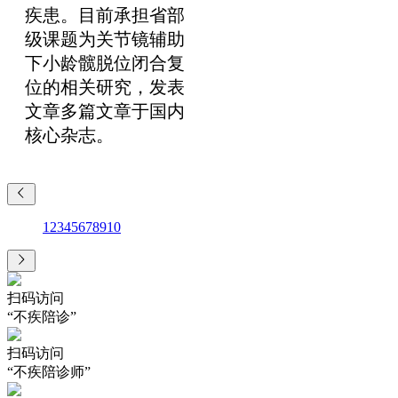
疾患。目前承担省部
级课题为关节镜辅助
下小龄髋脱位闭合复
位的相关研究，发表
文章多篇文章于国内
核心杂志。
1
2
3
4
5
6
7
8
9
10
扫码访问
“不疾陪诊”
扫码访问
“不疾陪诊师”