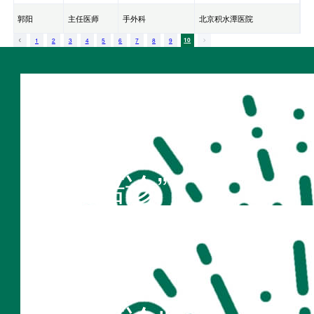
郭阳
主任医师
手外科
北京积水潭医院
1
2
3
4
5
6
7
8
9
10
扫码访问
“不疾陪诊”
扫码访问