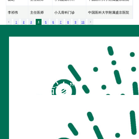
李祁伟
主任医师
小儿骨科门诊
中国医科大学附属盛京医院
1
2
3
4
5
6
7
8
9
10
扫码访问
“不疾陪诊”
扫码访问