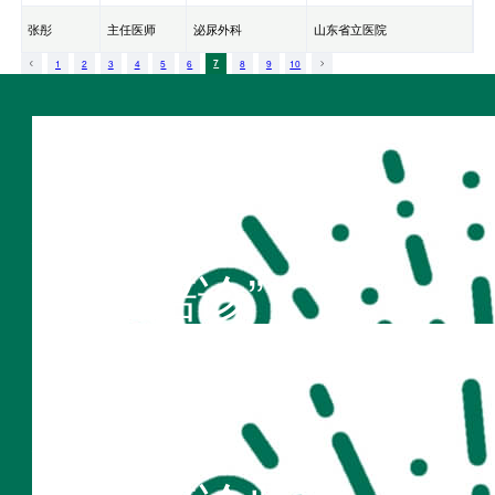
张彤
主任医师
泌尿外科
山东省立医院
1
2
3
4
5
6
7
8
9
10
扫码访问
“不疾陪诊”
扫码访问