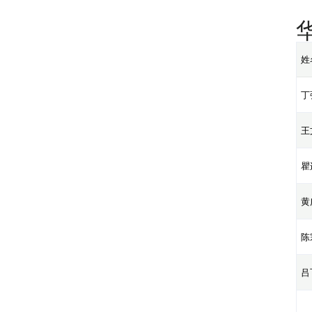
姓
丁
王
瞿
黄
陈
吕