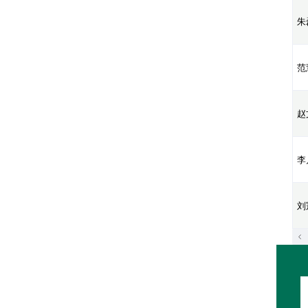
朱
范
赵
李
刘