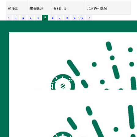
翁习生
主任医师
骨科门诊
北京协和医院
1
2
3
4
5
6
7
8
9
10
扫码访问
“不疾陪诊”
扫码访问