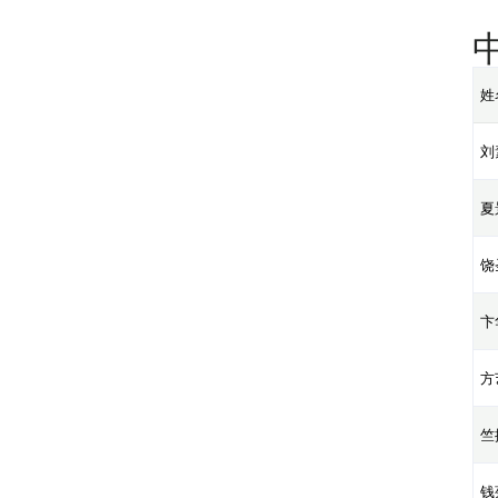
姓
刘
夏
饶
卞
方
竺
钱