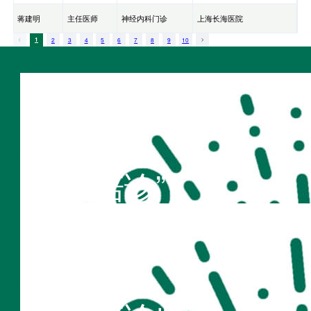
蒋建明
主任医师
神经内科门诊
上海长海医院
1
2
3
4
5
6
7
8
9
10
扫码访问
“不疾陪诊”
扫码访问