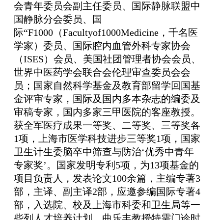
会青年委员会副主任委员、国际静脉联盟中
国静脉分会委员、国
际“F1000（Facultyof1000Medicine，千名医
学家）委员、国际腔内血管外科专家协会
（ISES）会员、美国社团管理者协会会员、
世界中医药学会联合会伦理审查委员会会
员；国家自然科学基金及教育部留学回国基
金评审专家，国际及国内多本杂志的编委及
审稿专家，国内多家三甲医院的客座教授。
获全军医疗成果一等奖、二等奖、三等奖各
1项，上海市医学科技进步三等奖1项，国家
卫生计生委脑卒中筛查与防治‘优秀中青年
专家奖’。国家发明专利5项，为13项基金的
项目负责人，发表论文100余篇，主编专著3
部，主译、副主译2部，应邀参编国际专著4
部，入选院、校及上海市科委和卫生局等一
些列人才培养计划。曲乐丰教授特需门诊时