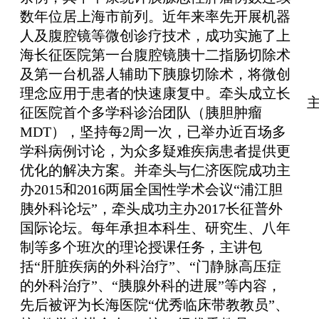
数年位居上海市前列。近年来率先开展机器
人及腹腔镜等微创诊疗技术，成功实施了上
海长征医院第一台腹腔镜胰十二指肠切除术
及第一台机器人辅助下胰腺切除术，将微创
理念应用于患者的快速康复中。牵头成立长
征医院首个多学科诊治团队（胰胆肿瘤
MDT），坚持每2周一次，已举办近百场多
学科病例讨论，为众多疑难疾病患者提供更
优化的解决方案。并牵头与仁济医院成功主
办2015和2016两届全国性学术会议“浦江胆
胰外科论坛”，牵头成功主办2017长征普外
国际论坛。每年承担本科生、研究生、八年
制等多个班次的理论授课任务，主讲包
括“肝脏疾病的外科治疗”、“门静脉高压症
的外科治疗”、“胰腺外科的进展”等内容，
先后被评为长海医院“优秀临床带教教员”、