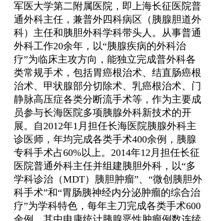
军医大学第二附属医院，即上海长征医院普
通外科主任，兼普外四科病区（胰腺胆道外
科）主任和胰胆外科学科带头人。从事普通
外科工作20余年，以“胰腺疾病的外科治
疗”为临床主攻方向，能独立完成普外科各
类常规手术，包括胃癌根治术、结直肠癌根
治术、甲状腺部分切除术、乳癌根治术、门
静脉高压症各类分断流手术等，作为主要成
员参与长海医院多项胰腺外科新技术的开
展。自2012年1月担任长海医院胰腺外科主
诊医师，年均完成各类手术400余例，胰腺
专科手术占60%以上。2014年12月担任长征
医院普通外科主任并组建胰胆外科，以“多
学科诊治（MDT）胰胆肿瘤”、“微创胰胆外
科手术”和“胃肠胰神经内分泌肿瘤的综合治
疗”为学科特色，每年主刀完成各类手术600
余例，其中申康统计胰腺恶性肿瘤例数连续