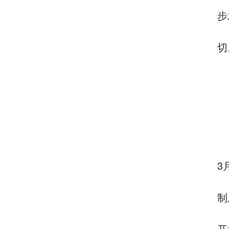
步
切
3
制
开